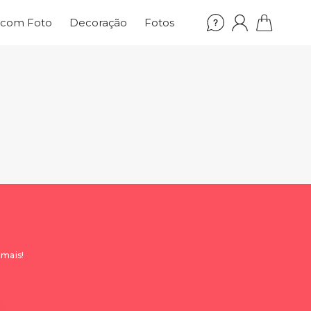
 com Foto
Decoração
Fotos
 mais!