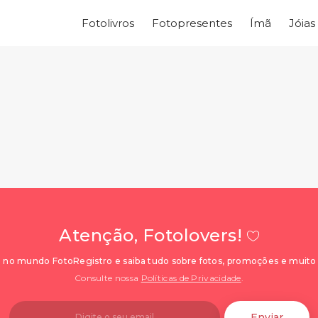
Fotolivros
Fotopresentes
Ímã
Jóias
Atenção, Fotolovers!
 no mundo FotoRegistro e saiba tudo sobre fotos, promoções e muito
Consulte nossa
Políticas de Privacidade
.
Enviar