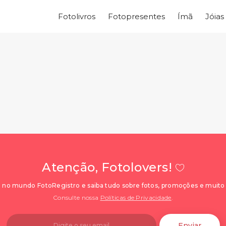
Fotolivros
Fotopresentes
Ímã
Jóias
Atenção, Fotolovers!
 no mundo FotoRegistro e saiba tudo sobre fotos, promoções e muito
Consulte nossa
Políticas de Privacidade
.
Enviar