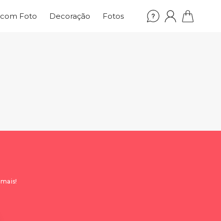
 com Foto
Decoração
Fotos
 mais!